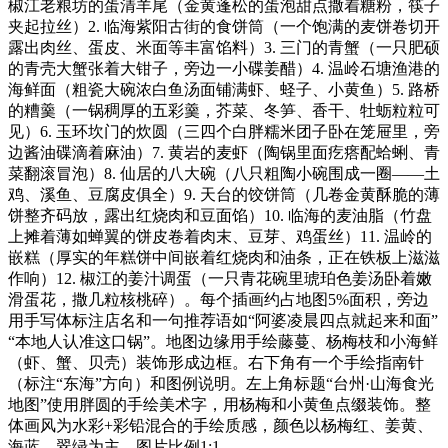
椒江老粮坊的蛋清羊尾（金黄蓬松的蛋泡甜点撒着糖粉，筷子
夹起拉丝）2. 临海紫阳古街的食饼筒（一个饱满的麦饼卷切开
露出肉丝、蛋皮、米面等丰富馅料）3. 三门的青蟹（一只肥硕
的青壳大蟹张着大钳子，旁边一小碟姜醋）4. 温岭石塘渔港的
海鲜面（粗瓷大碗浓白鱼汤面铺满虾、蛏子、小黄鱼）5. 路桥
的糟羹（一锅稠厚的五彩羹，芥菜、冬笋、香干、牡蛎粒粒可
见）6. 玉环坎门的炊圆（三四个白胖糯米团子卧在笼屉里，旁
边酱油碟滴着麻油）7. 黄岩的麦虾（陶锅里面疙瘩配蛤蜊、青
菜翻滚冒泡）8. 仙居的八大碗（八只粗陶小碗围成一圈——土
鸡、溪鱼、豆腐皮俱全）9. 天台的饺饼筒（几卷金黄酥脆的薄
饼整齐码放，露出红烧肉和豆面馅）10. 临海的麦油脂（竹盘
上摊着薄如蝉翼的饼皮卷着肉末、豆芽、鸡蛋丝）11. 温岭的
嵌糕（厚实的年糕饼中间嵌着红烧肉和油条，正在铁板上滋滋
作响）12. 椒江的姜汁调蛋（一只青花碗里琥珀色姜汤卧着嫩
滑蛋花，撒几粒核桃碎）。每个插画约占地图5%面积，旁边
用手写体标注店名和一句推荐语如“阿婆凌晨四点就起来和面”
“本地人认准这口锅”。地图边缘用手绘藤蔓、杨梅枝和小海鲜
（虾、蟹、贝壳）装饰形成边框。右下角有一个手绘指南针
（标注“东海”方向）和图例说明。左上角标题“台州·山海食光
地图”使用胖圆的手绘美术字，用杨梅和小黄鱼点缀装饰。整
体画风为水彩+彩铅混合的手绘质感，颜色以杨梅红、姜黄、
海蓝、翠绿为主，图片比例1:1。