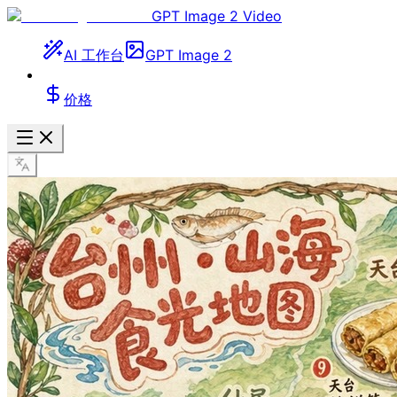
GPT Image 2 Video
AI 工作台
GPT Image 2
价格