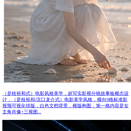
（是枝裕和式）电影风格美学，超写实影视分镜故事板概念设
计，（是枝裕和/滨口龙介式）电影美学风格，横向9格标准影
视预可视化排版，白色文档背景，横版构图，第一格内容是女
主角肖像+三视图...