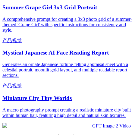
Summer Grape Girl 3x3 Grid Portrait
A comprehensive prompt for creating a 3x3 photo grid of a summer-
themed 'Grape Girl' with specific instructions for consistency and
style.
产品视觉
Mystical Japanese AI Face Reading Report
Generates an ornate Japanese fortune-telling appraisal sheet with a
celestial portrait, moonlit gold layout, and multiple readable report
sections.
产品视觉
Miniature City Tiny Worlds
A macro photography prompt creating a realistic miniature city built
within human hair, featuring high detail and natural skin textures.
GPT Image 2 Video