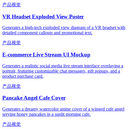
产品视觉
VR Headset Exploded View Poster
Generates a high-tech exploded view diagram of a VR headset with
detailed component callouts and promotional text.
产品视觉
E-commerce Live Stream UI Mockup
Generates a realistic social media live stream interface overlaying a
portrait, featuring customizable chat messages, gift popups, and a
product purchase card.
产品视觉
Pancake Angel Cafe Cover
Generates a dreamy watercolor anime cover of a winged cafe angel
serving honey pancakes in a sunlit morning cafe.
产品视觉