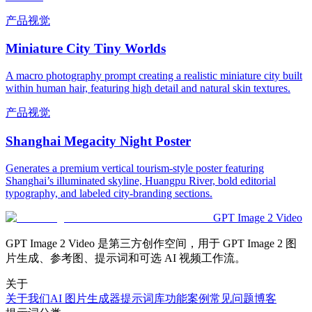
产品视觉
Miniature City Tiny Worlds
A macro photography prompt creating a realistic miniature city built
within human hair, featuring high detail and natural skin textures.
产品视觉
Shanghai Megacity Night Poster
Generates a premium vertical tourism-style poster featuring
Shanghai’s illuminated skyline, Huangpu River, bold editorial
typography, and labeled city-branding sections.
GPT Image 2 Video
GPT Image 2 Video 是第三方创作空间，用于 GPT Image 2 图
片生成、参考图、提示词和可选 AI 视频工作流。
关于
关于我们
AI 图片生成器
提示词库
功能
案例
常见问题
博客