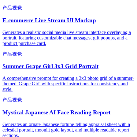
产品视觉
E-commerce Live Stream UI Mockup
Generates a realistic social media live stream interface overlaying a
portrait, featuring customizable chat messages, gift popups, and a
product purchase card.
产品视觉
Summer Grape Girl 3x3 Grid Portrait
A comprehensive prompt for creating a 3x3 photo grid of a summer-
themed 'Grape Girl' with specific instructions for consistency and
style.
产品视觉
Mystical Japanese AI Face Reading Report
Generates an ornate Japanese fortune-telling appraisal sheet with a
celestial portrait, moonlit gold layout, and multiple readable report
sections.