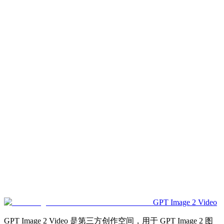
可以做产品广告图和电商视频吗？
可以做一致的角色、头像或职业照吗？
可以直接使用提示词模板和案例吗？
应该选择什么画幅比例？
视频生成后人物、产品或 logo 变形怎么办？
上传参考图安全吗？
GPT Image 2 Video
GPT Image 2 Video 是第三方创作空间，用于 GPT Image 2 图