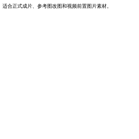
适合正式成片、参考图改图和视频前置图片素材。
GPT Image 2 图片生成器是什么？
本站是 OpenAI 官方网站吗？
我可以创作什么？
为什么要先做图片再做视频？