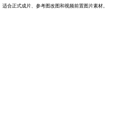
适合正式成片、参考图改图和视频前置图片素材。
GPT Image 2 图片生成器是什么？
本站是 OpenAI 官方网站吗？
我可以创作什么？
为什么要先做图片再做视频？