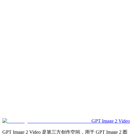
可以做产品广告图和电商视频吗？
可以做一致的角色、头像或职业照吗？
可以直接使用提示词模板和案例吗？
应该选择什么画幅比例？
视频生成后人物、产品或 logo 变形怎么办？
上传参考图安全吗？
GPT Image 2 Video
GPT Image 2 Video 是第三方创作空间，用于 GPT Image 2 图